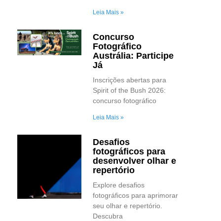
Leia Mais »
Concurso
Fotográfico
Austrália: Participe
Já
Inscrições abertas para
Spirit of the Bush 2026:
concurso fotográfico
Leia Mais »
Desafios
fotográficos para
desenvolver olhar e
repertório
Explore desafios
fotográficos para aprimorar
seu olhar e repertório.
Descubra