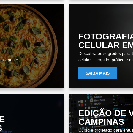
FOTOGRAFI
CELULAR E
Descubra os segredos para ti
eu apetite
celular — rápido, prático e d
SAIBA MAIS
EDIÇÃO DE 
E
CAMPINAS
S
Curso é projetado para entus