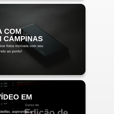
A COM
M CAMPINAS
rar fotos incríveis com seu
ireto ao ponto!
VÍDEO EM
iastas, aspirantes a