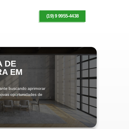
(19) 9 9955-4438
A DE
RA EM
rante buscando aprimorar
 novas oportunidades de