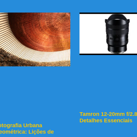
Tamron 12-20mm f/2.8
Detalhes Essenciais
otografia Urbana
Leia mais »
eométrica: Lições de