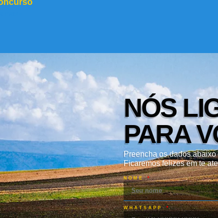
oncurso
ia mais »
NÓS LI
PARA V
Preencha os dados abaixo 
Ficaremos felizes em te ate
NOME
WHATSAPP