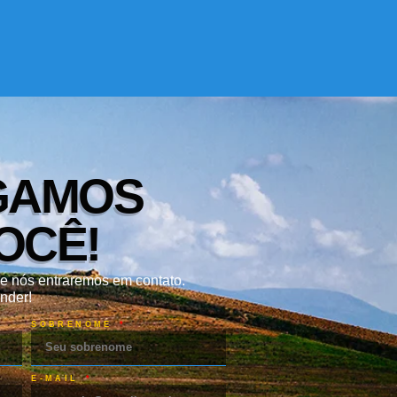
GAMOS
OCÊ!
e nós entraremos em contato.
nder!
SOBRENOME
E-MAIL