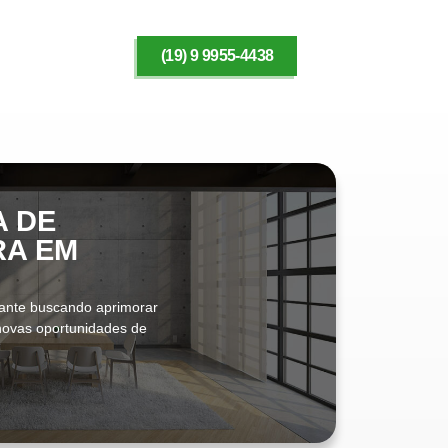
(19) 9 9955-4438
A DE
RA EM
rante buscando aprimorar
 novas oportunidades de