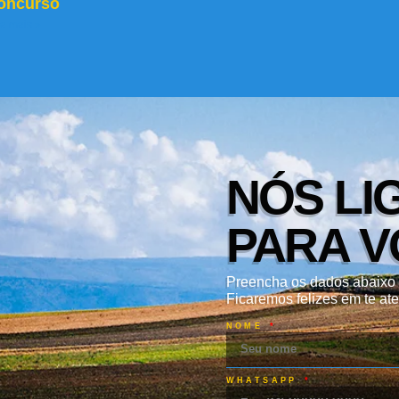
oncurso
ia mais »
NÓS LI
PARA V
Preencha os dados abaixo 
Ficaremos felizes em te ate
NOME
WHATSAPP