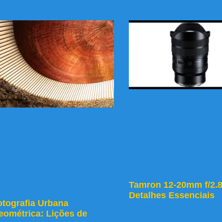
Tamron 12-20mm f/2.8
Detalhes Essenciais
otografia Urbana
Leia mais »
eométrica: Lições de