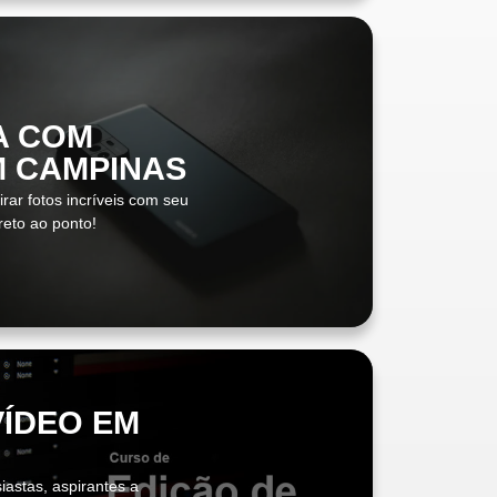
A COM
M CAMPINAS
rar fotos incríveis com seu
ireto ao ponto!
VÍDEO EM
iastas, aspirantes a