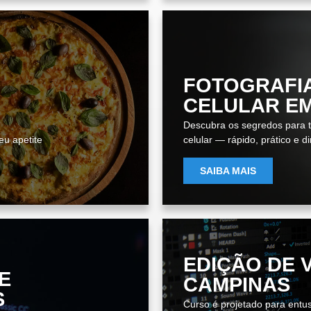
FOTOGRAFI
CELULAR E
Descubra os segredos para ti
eu apetite
celular — rápido, prático e d
SAIBA MAIS
EDIÇÃO DE 
E
CAMPINAS
S
Curso é projetado para entus