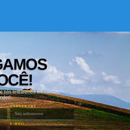
GAMOS
OCÊ!
e nós entraremos em contato.
nder!
SOBRENOME
E-MAIL