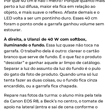
Por que 40 cm e não 1 metro? Porque quanto mais
perto a luz difusa, maior ela fica em relação ao
objeto, e mais suave o reflexo. Afaste demais e o
LED volta a ser um pontinho duro. Esses 40 cm
foram o ponto onde a garrafa ganhou volume sem
estourar.
À direita, a Ulanzi de 40 W com softbox,
iluminando o fundo.
Essa luz quase não toca na
garrafa. O trabalho dela é outro: clarear o cartão
branco que serve de fundo. É o que faz o produto
“descolar” e ganhar aquele ar limpo de catálogo.
Separar a luz do assunto da luz do fundo é o pulo
do gato da foto de produto. Quando uma só luz
tenta fazer as duas coisas, ou o fundo fica cinza
encardido, ou a garrafa fica chapada.
Repare nas fotos da turma: o aluno mira pela tela
da Canon EOS R8, a Beck’s no centro, o tomate de
apoio na lateral (entra e sai de cena conforme o