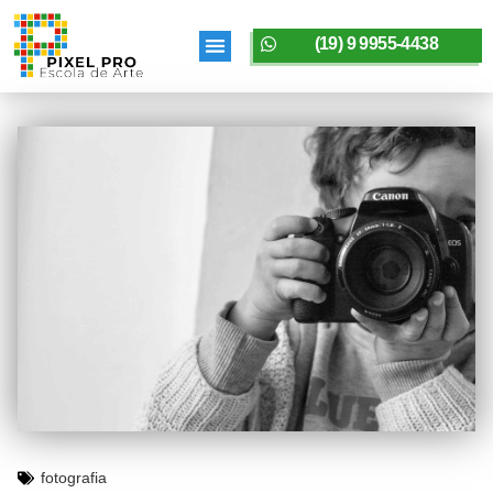
(19) 9 9955-4438
SOBRE A PIXELPRO
fotografia