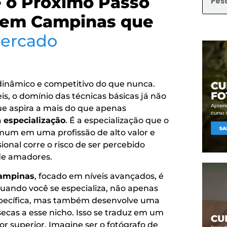
é o Próximo Passo
s em Campinas que
ercado
dinâmico e competitivo do que nunca.
s, o domínio das técnicas básicas já não
 que aspira a mais do que apenas
a
especialização
. É a especialização que o
mum em uma profissão de alto valor e
onal corre o risco de ser percebido
de amadores.
Campinas
, focado em níveis avançados, é
Quando você se especializa, não apenas
pecífica, mas também desenvolve uma
nsecas a esse nicho. Isso se traduz em um
or superior. Imagine ser o fotógrafo de