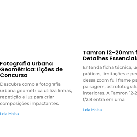
Tamron 12-20mm f/
Detalhes Essenciai
Fotografia Urbana
Entenda ficha técnica, u
Geométrica: Lições de
práticos, limitações e per
Concurso
dessa zoom full frame p
Descubra como a fotografia
paisagem, astrofotografi
urbana geométrica utiliza linhas,
interiores. A Tamron 1
repetição e luz para criar
f/2.8 entra em uma
composições impactantes.
Leia Mais »
Leia Mais »