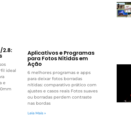
2.8:
Aplicativos e Programas
s
para Fotos Nítidas em
Ação
sos
fil ideal
6 melhores programas e apps
ara
para deixar fotos borradas
a e
nítidas: comparativo prático com
2-20mm
ajustes e casos reais Fotos suaves
ou borradas perdem contraste
nas bordas
Leia Mais »