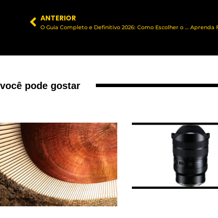
ANTERIOR
O Guia Completo e Definitivo 2026: Como Escolher o Melhor Curso de Fotografia em Campinas? Desvendando Opções, Metodologias e Oportunidades para Iniciantes e Profissionais.
você pode gostar