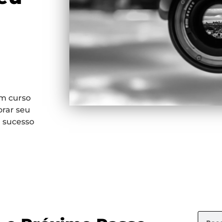
m curso
orar seu
u sucesso