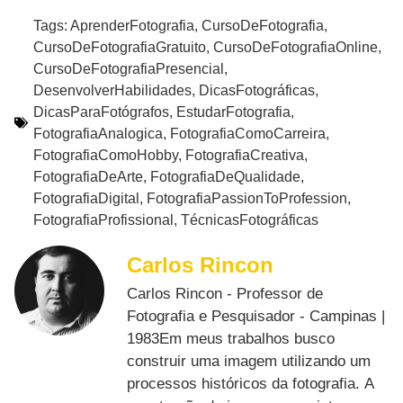
Tags:
AprenderFotografia
,
CursoDeFotografia
,
CursoDeFotografiaGratuito
,
CursoDeFotografiaOnline
,
CursoDeFotografiaPresencial
,
DesenvolverHabilidades
,
DicasFotográficas
,
DicasParaFotógrafos
,
EstudarFotografia
,
FotografiaAnalogica
,
FotografiaComoCarreira
,
FotografiaComoHobby
,
FotografiaCreativa
,
FotografiaDeArte
,
FotografiaDeQualidade
,
FotografiaDigital
,
FotografiaPassionToProfession
,
FotografiaProfissional
,
TécnicasFotográficas
Carlos Rincon
Carlos Rincon - Professor de
Fotografia e Pesquisador - Campinas |
1983Em meus trabalhos busco
construir uma imagem utilizando um
processos históricos da fotografia. A