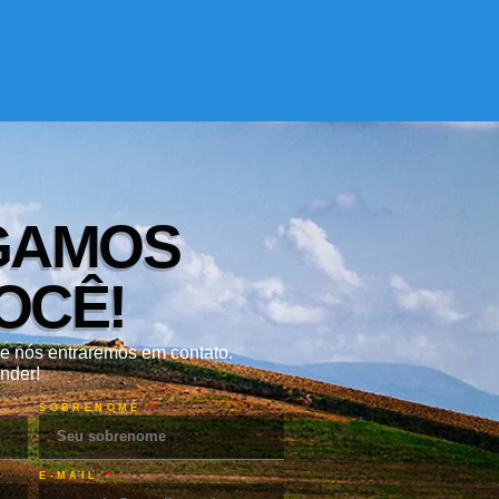
GAMOS
OCÊ!
e nós entraremos em contato.
nder!
SOBRENOME
E-MAIL