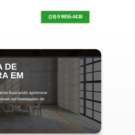
(19) 9 9955-4438
A DE
RA EM
rante buscando aprimorar
 novas oportunidades de