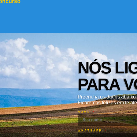
oncurso
ia mais »
NÓS LI
PARA V
Preencha os dados abaixo 
Ficaremos felizes em te ate
NOME
WHATSAPP