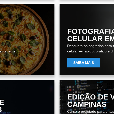
FOTOGRAFI
CELULAR E
Descubra os segredos para ti
eu apetite
celular — rápido, prático e d
SAIBA MAIS
EDIÇÃO DE 
E
CAMPINAS
S
Curso é projetado para entus