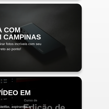
A COM
M CAMPINAS
rar fotos incríveis com seu
ireto ao ponto!
VÍDEO EM
iastas, aspirantes a