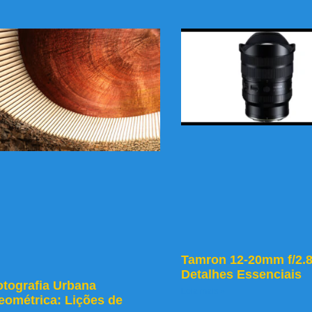
Tamron 12-20mm f/2.8
Detalhes Essenciais
otografia Urbana
Leia mais »
eométrica: Lições de