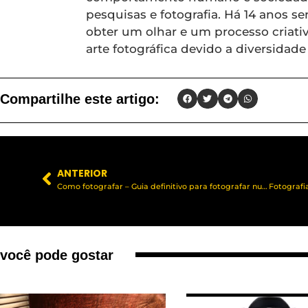
pesquisas e fotografia. Há 14 anos se
obter um olhar e um processo criat
arte fotográfica devido a diversidad
Compartilhe este artigo:
ANTERIOR
Como fotografar – Guia definitivo para fotografar nuvens sedosas em longa exposição: configure a câmera, escolha filtros ND ideais e evite fotos estouradas passo a passo.
você pode gostar