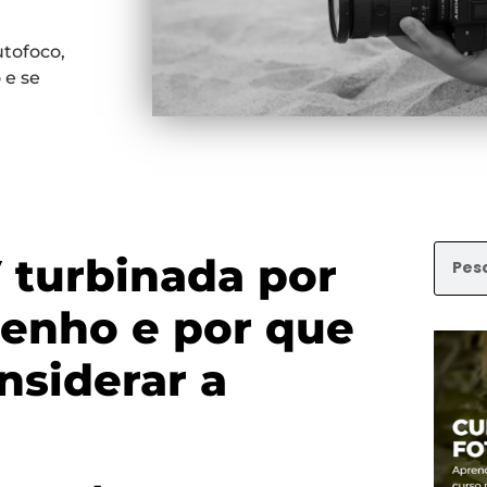
utofoco,
 e se
 turbinada por
penho e por que
nsiderar a