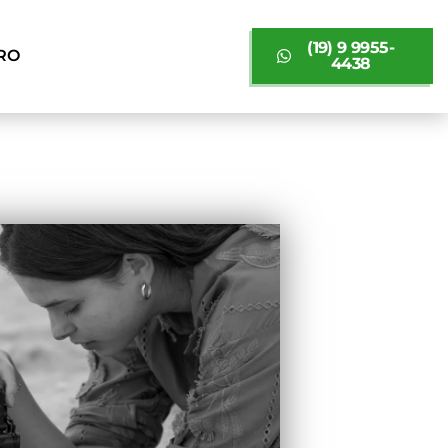
(19) 9 9955-
RO
4438