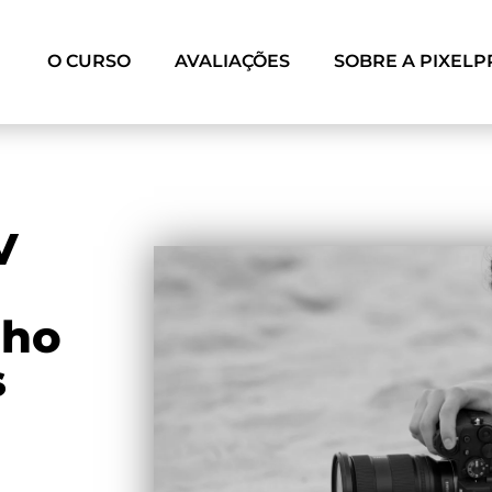
O CURSO
AVALIAÇÕES
SOBRE A PIXELP
V
nho
s