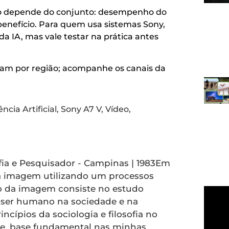
po depende do conjunto: desempenho do
benefício. Para quem usa sistemas Sony,
da IA, mas vale testar na prática antes
ariam por região; acompanhe os canais da
ência Artificial
,
Sony A7 V
,
Vídeo
,
afia e Pesquisador - Campinas | 1983Em
a imagem utilizando um processos
ção da imagem consiste no estudo
ser humano na sociedade e na
ncípios da sociologia e filosofia no
, base fundamental nas minhas