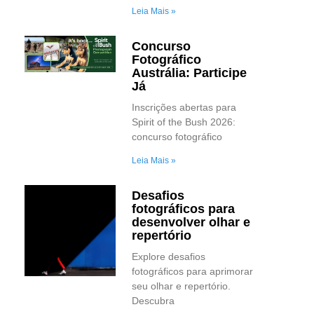
Leia Mais »
Concurso
Fotográfico
Austrália: Participe
Já
Inscrições abertas para
Spirit of the Bush 2026:
concurso fotográfico
Leia Mais »
Desafios
fotográficos para
desenvolver olhar e
repertório
Explore desafios
fotográficos para aprimorar
seu olhar e repertório.
Descubra