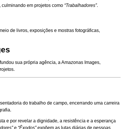
o, culminando em projetos como
“Trabalhadores”
.
meio de livros, exposições e mostras fotográficas,
ges
 fundou sua própria agência, a Amazonas Images,
rojetos.
entadoria do trabalho de campo, encerrando uma carreira
rafia.
a e por revelar a dignidade, a resistência e a esperança
dores”
e
“Êxodos”
expõem as lutas diárias de pessoas