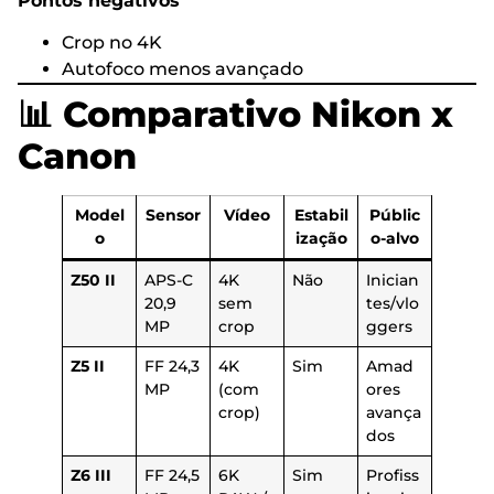
Pontos negativos
Crop no 4K
Autofoco menos avançado
📊 Comparativo Nikon x
Canon
Model
Sensor
Vídeo
Estabil
Públic
o
ização
o-alvo
Z50 II
APS-C
4K
Não
Inician
20,9
sem
tes/vlo
MP
crop
ggers
Z5 II
FF 24,3
4K
Sim
Amad
MP
(com
ores
crop)
avança
dos
Z6 III
FF 24,5
6K
Sim
Profiss