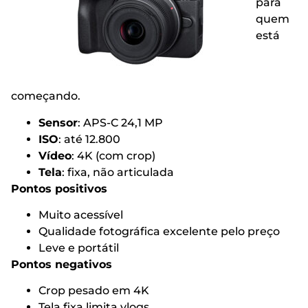
para
quem
está
começando.
Sensor
: APS-C 24,1 MP
ISO
: até 12.800
Vídeo
: 4K (com crop)
Tela
: fixa, não articulada
Pontos positivos
Muito acessível
Qualidade fotográfica excelente pelo preço
Leve e portátil
Pontos negativos
Crop pesado em 4K
Tela fixa limita vlogs