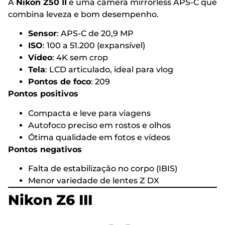
A
Nikon Z50 II
é uma câmera mirrorless APS-C que
combina leveza e bom desempenho.
Sensor
: APS-C de 20,9 MP
ISO
: 100 a 51.200 (expansível)
Vídeo
: 4K sem crop
Tela
: LCD articulado, ideal para vlog
Pontos de foco
: 209
Pontos positivos
Compacta e leve para viagens
Autofoco preciso em rostos e olhos
Ótima qualidade em fotos e vídeos
Pontos negativos
Falta de estabilização no corpo (IBIS)
Menor variedade de lentes Z DX
Nikon Z6 III