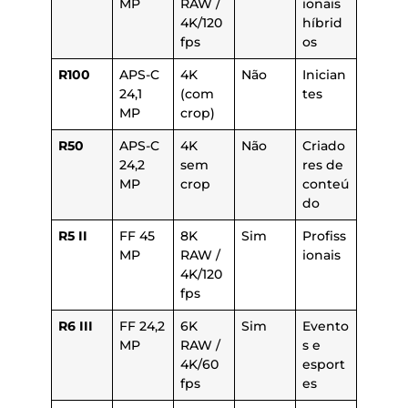
MP
RAW /
ionais
4K/120
híbrid
fps
os
R100
APS-C
4K
Não
Inician
24,1
(com
tes
MP
crop)
R50
APS-C
4K
Não
Criado
24,2
sem
res de
MP
crop
conteú
do
R5 II
FF 45
8K
Sim
Profiss
MP
RAW /
ionais
4K/120
fps
R6 III
FF 24,2
6K
Sim
Evento
MP
RAW /
s e
4K/60
esport
fps
es