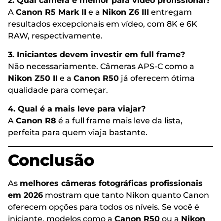
2. Qual câmera é melhor para vídeo profissional?
A
Canon R5 Mark II
e a
Nikon Z6 III
entregam
resultados excepcionais em vídeo, com 8K e 6K
RAW, respectivamente.
3. Iniciantes devem investir em full frame?
Não necessariamente. Câmeras APS-C como a
Nikon Z50 II
e a
Canon R50
já oferecem ótima
qualidade para começar.
4. Qual é a mais leve para viajar?
A
Canon R8
é a full frame mais leve da lista,
perfeita para quem viaja bastante.
Conclusão
As
melhores câmeras fotográficas profissionais
em 2026
mostram que tanto Nikon quanto Canon
oferecem opções para todos os níveis. Se você é
iniciante, modelos como a
Canon R50
ou a
Nikon