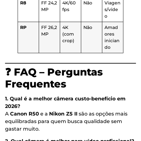
R8
FF 24,2
4K/60
Não
Viagen
MP
fps
s/víde
o
RP
FF 26,2
4K
Não
Amad
MP
(com
ores
crop)
inician
do
❓ FAQ – Perguntas
Frequentes
1. Qual é a melhor câmera custo-benefício em
2026?
A
Canon R50
e a
Nikon Z5 II
são as opções mais
equilibradas para quem busca qualidade sem
gastar muito.