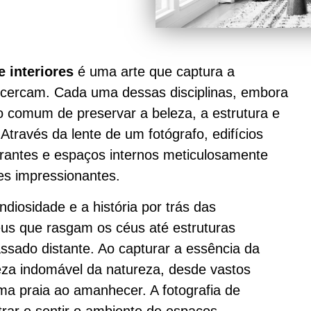
e interiores
é uma arte que captura a
 cercam. Cada uma dessas disciplinas, embora
vo comum de preservar a beleza, a estrutura e
Através da lente de um fotógrafo, edifícios
brantes e espaços internos meticulosamente
es impressionantes.
ndiosidade e a história por trás das
us que rasgam os céus até estruturas
assado distante. Ao capturar a essência da
eza indomável da natureza, desde vastos
ma praia ao amanhecer. A fotografia de
ntrar e sentir o ambiente de espaços