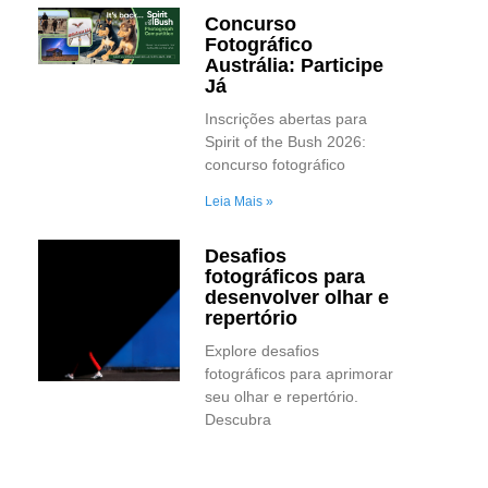
Concurso
Fotográfico
Austrália: Participe
Já
Inscrições abertas para
Spirit of the Bush 2026:
concurso fotográfico
Leia Mais »
Desafios
fotográficos para
desenvolver olhar e
repertório
Explore desafios
fotográficos para aprimorar
seu olhar e repertório.
Descubra