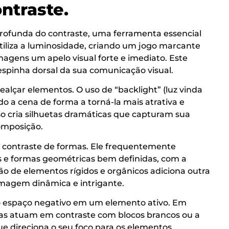
ntraste.
profunda do contraste, uma ferramenta essencial
utiliza a luminosidade, criando um jogo marcante
imagens um apelo visual forte e imediato. Este
espinha dorsal da sua comunicação visual.
alçar elementos. O uso de “backlight” (luz vinda
do a cena de forma a torná-la mais atrativa e
sso cria silhuetas dramáticas que capturam sua
omposição.
o contraste de formas. Ele frequentemente
as e formas geométricas bem definidas, com a
ão de elementos rígidos e orgânicos adiciona outra
imagem dinâmica e intrigante.
 o espaço negativo em um elemento ativo. Em
zias atuam em contraste com blocos brancos ou a
e direciona o seu foco para os elementos