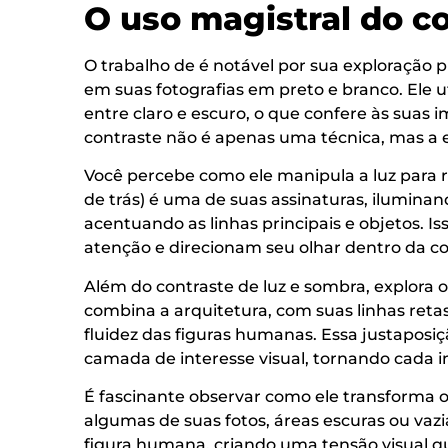
O uso magistral do co
O trabalho de é notável por sua exploração 
em suas fotografias em preto e branco. Ele 
entre claro e escuro, o que confere às suas 
contraste não é apenas uma técnica, mas a 
Você percebe como ele manipula a luz para re
de trás) é uma de suas assinaturas, iluminan
acentuando as linhas principais e objetos. I
atenção e direcionam seu olhar dentro da c
Além do contraste de luz e sombra, explora 
combina a arquitetura, com suas linhas ret
fluidez das figuras humanas. Essa justaposiç
camada de interesse visual, tornando cada 
É fascinante observar como ele transforma
algumas de suas fotos, áreas escuras ou va
figura humana, criando uma tensão visual qu