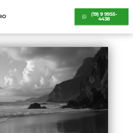
(19) 9 9955-
RO
4438