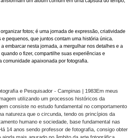
es transformam um álbum comum em uma cápsula do tempo,
organizar fotos; é uma jornada de expressão, criatividade
 e pequenos, que juntos contam uma história única.
a embarcar nesta jornada, a mergulhar nos detalhes e a
 quando o fizer, compartilhe suas experiências e
a comunidade apaixonada por fotografia.
Fotografia e Pesquisador - Campinas | 1983Em meus
imagem utilizando um processos históricos da
agem consiste no estudo fundamental no comportamento
a natureza que o circunda, tendo os princípios da
ortamento humano e sociedade, base fundamental nas
Há 14 anos sendo professor de fotografia, consigo obter
 ainda mais apurado no âmbito da arte fotográfica