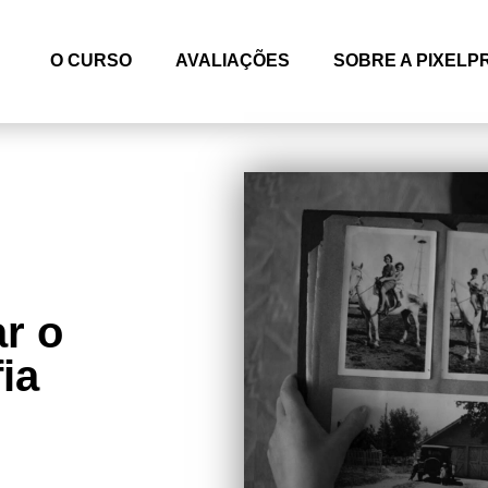
O CURSO
AVALIAÇÕES
SOBRE A PIXELP
r o
ia