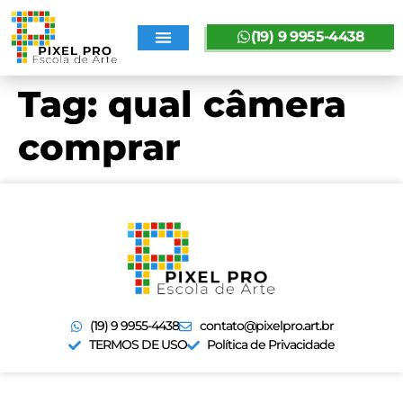
(19) 9 9955-4438
SOBRE A PIXELPRO
Tag:
qual câmera
comprar
(19) 9 9955-4438
contato@pixelpro.art.br
TERMOS DE USO
Política de Privacidade