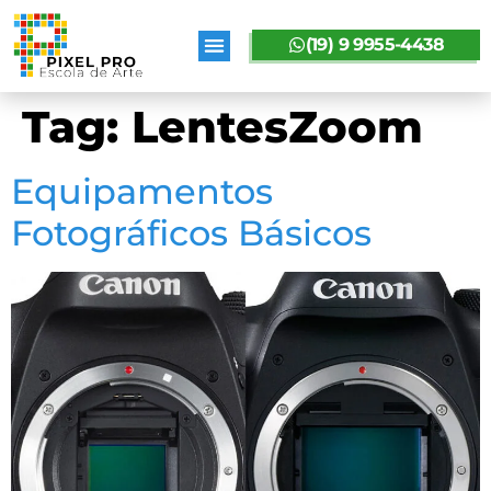
(19) 9 9955-4438
SOBRE A PIXELPRO
Tag:
LentesZoom
Equipamentos
Fotográficos Básicos