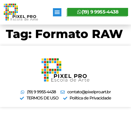
(19) 9 9955-4438
SOBRE A PIXELPRO
Tag:
Formato RAW
(19) 9 9955-4438
contato@pixelpro.art.br
TERMOS DE USO
Política de Privacidade