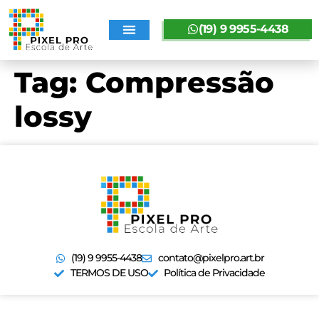
(19) 9 9955-4438
SOBRE A PIXELPRO
Tag:
Compressão
lossy
(19) 9 9955-4438
contato@pixelpro.art.br
TERMOS DE USO
Política de Privacidade