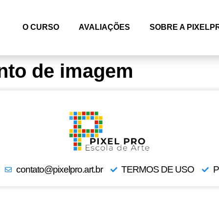
O CURSO
AVALIAÇÕES
SOBRE A PIXELP
to de imagem
contato@pixelpro.art.br
TERMOS DE USO
P