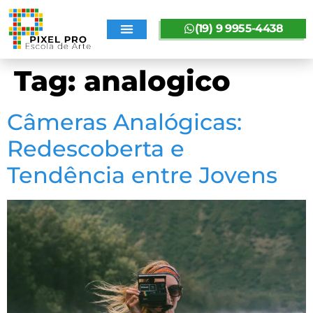
(19) 9 9955-4438
SOBRE A PIXELPRO
Tag:
analogico
Câmeras Analógicas:
Redescoberta e
Tendência entre Jovens