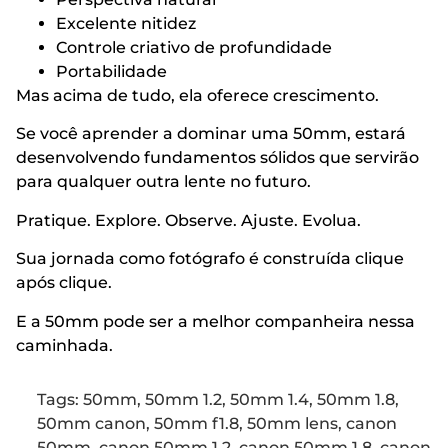
Excelente nitidez
Controle criativo de profundidade
Portabilidade
Mas acima de tudo, ela oferece crescimento.
Se você aprender a dominar uma 50mm, estará
desenvolvendo fundamentos sólidos que servirão
para qualquer outra lente no futuro.
Pratique. Explore. Observe. Ajuste. Evolua.
Sua jornada como fotógrafo é construída clique
após clique.
E a 50mm pode ser a melhor companheira nessa
caminhada.
Tags:
50mm
,
50mm 1.2
,
50mm 1.4
,
50mm 1.8
,
50mm canon
,
50mm f1.8
,
50mm lens
,
canon
50mm
,
canon 50mm 1.2
,
canon 50mm 1.8
,
canon