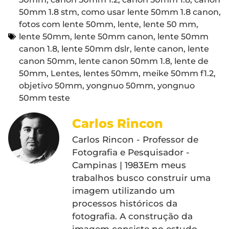
50mm 1.8 stm
,
como usar lente 50mm 1.8 canon
,
fotos com lente 50mm
,
lente
,
lente 50 mm
,
lente 50mm
,
lente 50mm canon
,
lente 50mm
canon 1.8
,
lente 50mm dslr
,
lente canon
,
lente
canon 50mm
,
lente canon 50mm 1.8
,
lente de
50mm
,
Lentes
,
lentes 50mm
,
meike 50mm f1.2
,
objetivo 50mm
,
yongnuo 50mm
,
yongnuo
50mm teste
Carlos Rincon
Carlos Rincon - Professor de
Fotografia e Pesquisador -
Campinas | 1983Em meus
trabalhos busco construir uma
imagem utilizando um
processos históricos da
fotografia. A construção da
imagem consiste no estudo