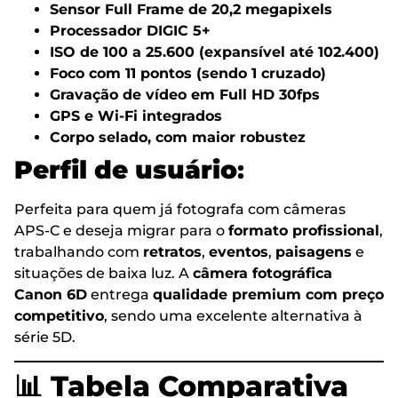
Sensor Full Frame de 20,2 megapixels
Processador DIGIC 5+
ISO de 100 a 25.600 (expansível até 102.400)
Foco com 11 pontos (sendo 1 cruzado)
Gravação de vídeo em Full HD 30fps
GPS e Wi-Fi integrados
Corpo selado, com maior robustez
Perfil de usuário
:
Perfeita para quem já fotografa com câmeras
APS-C e deseja migrar para o
formato profissional
,
trabalhando com
retratos
,
eventos
,
paisagens
e
situações de baixa luz. A
câmera fotográfica
Canon 6D
entrega
qualidade premium com preço
competitivo
, sendo uma excelente alternativa à
série 5D.
📊 Tabela Comparativa