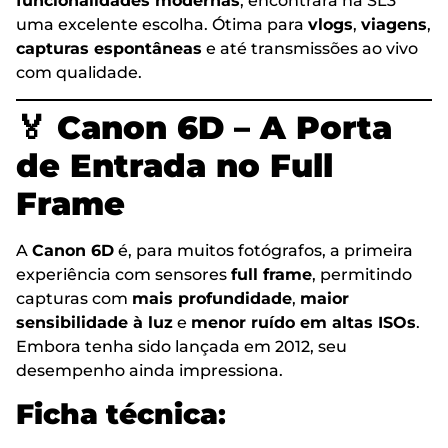
funcionalidades modernas
, encontrará na SL3
uma excelente escolha. Ótima para
vlogs
,
viagens
,
capturas espontâneas
e até transmissões ao vivo
com qualidade.
🏅
Canon 6D – A Porta
de Entrada no Full
Frame
A
Canon 6D
é, para muitos fotógrafos, a primeira
experiência com sensores
full frame
, permitindo
capturas com
mais profundidade
,
maior
sensibilidade à luz
e
menor ruído em altas ISOs
.
Embora tenha sido lançada em 2012, seu
desempenho ainda impressiona.
Ficha técnica
: