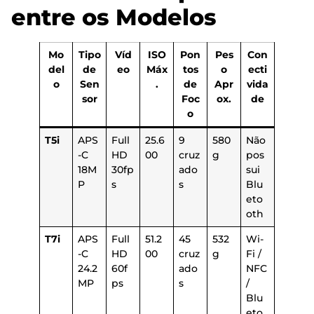
entre os Modelos
Mo
Tipo
Víd
ISO
Pon
Pes
Con
del
de
eo
Máx
tos
o
ecti
o
Sen
.
de
Apr
vida
sor
Foc
ox.
de
o
T5i
APS
Full
25.6
9
580
Não
-C
HD
00
cruz
g
pos
18M
30fp
ado
sui
P
s
s
Blu
eto
oth
T7i
APS
Full
51.2
45
532
Wi-
-C
HD
00
cruz
g
Fi /
24.2
60f
ado
NFC
MP
ps
s
/
Blu
eto