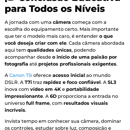
para Todos os Níveis
A jornada com uma
câmera
começa com a
escolha do equipamento certo. Mais importante
que ter o modelo mais caro, é entender
o que
você deseja criar com ele
. Cada câmera abordada
aqui tem
qualidades únicas
, podendo
acompanhar desde
o início de uma paixão por
fotografia
até
projetos profissionais exigentes
.
A
Canon T5i
oferece
acesso inicial
ao mundo
DSLR. A
T7i
traz
rapidez e foco confiável
. A
SL3
inova com
vídeo em 4K
e
portabilidade
impressionante
. A
6D
proporciona a entrada no
universo
full frame
, com
resultados visuais
incríveis
.
Invista tempo em conhecer sua câmera, dominar
os controles, estudar sobre luz, composição e