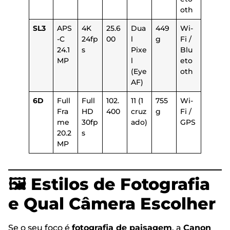
oth
SL3
APS
4K
25.6
Dua
449
Wi-
-C
24fp
00
l
g
Fi /
24.1
s
Pixe
Blu
MP
l
eto
(Eye
oth
AF)
6D
Full
Full
102.
11 (1
755
Wi-
Fra
HD
400
cruz
g
Fi /
me
30fp
ado)
GPS
20.2
s
MP
🖼️ Estilos de Fotografia
e Qual Câmera Escolher
Se o seu foco é
fotografia de paisagem
, a
Canon