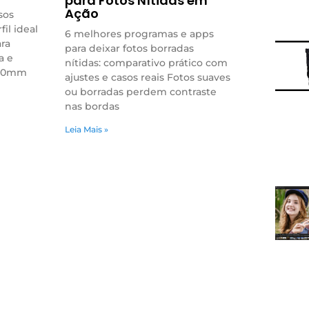
para Fotos Nítidas em
Ação
sos
fil ideal
6 melhores programas e apps
ara
para deixar fotos borradas
a e
nítidas: comparativo prático com
2-20mm
ajustes e casos reais Fotos suaves
ou borradas perdem contraste
nas bordas
Leia Mais »