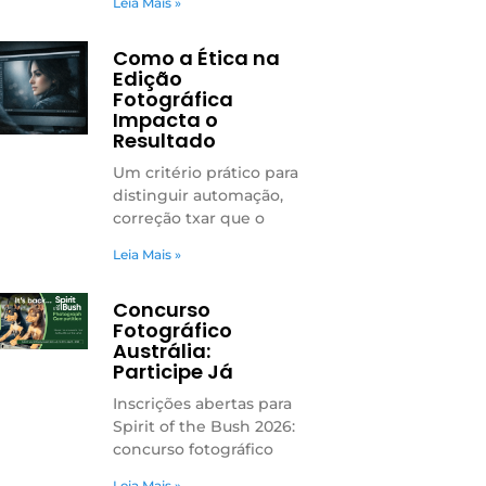
Leia Mais »
Como a Ética na
Edição
Fotográfica
Impacta o
Resultado
Um critério prático para
distinguir automação,
correção txar que o
Leia Mais »
Concurso
Fotográfico
Austrália:
Participe Já
Inscrições abertas para
Spirit of the Bush 2026:
concurso fotográfico
Leia Mais »